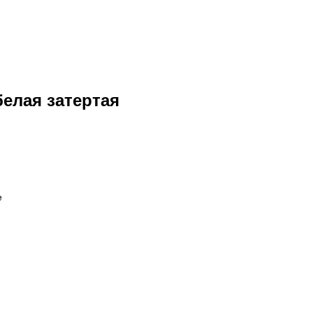
белая затертая
е