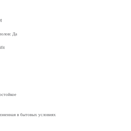
M
полов: Да
fit
остойкое
изненная в бытовых условиях