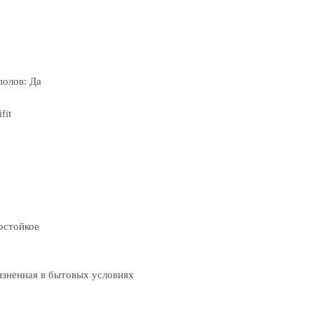
полов: Да
fit
остойкое
изненная в бытовых условиях