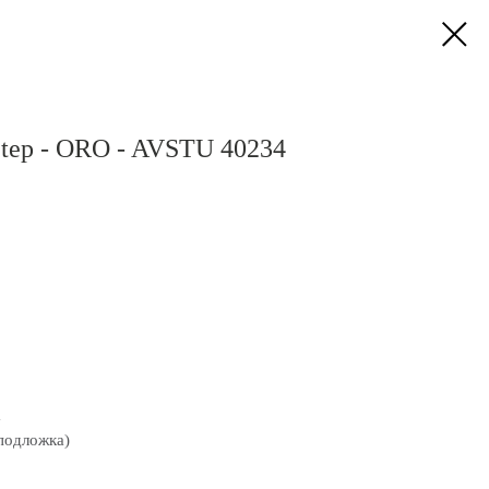
Step - ORO - AVSTU 40234
а
подложка)